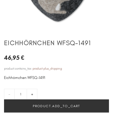
EICHHÖRNCHEN WFSQ-1491
46,95 €
product.contains_tax
product.plus_shipping
Eichhörnchen WFSQ-1491
-
+
PRODUCT.ADD_TO_CART