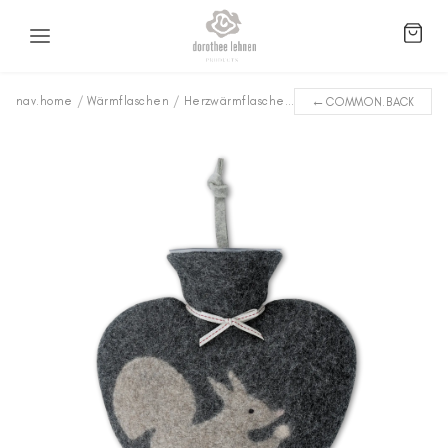
←
nav.home
/
Wärmflaschen
/
Herzwärmflaschen
/
Eichhörnchen WFSQ-149
COMMON.BACK