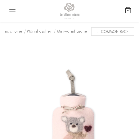
←
nav.home
/
Wärmflaschen
/
Miniwärmflaschen
/
Frau Bär WFXS-MB2662
COMMON.BACK