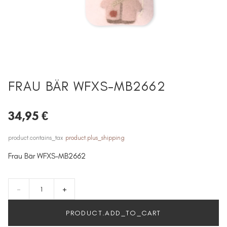
FRAU BÄR WFXS-MB2662
34,95 €
product.contains_tax
product.plus_shipping
Frau Bär WFXS-MB2662
-
+
PRODUCT.ADD_TO_CART