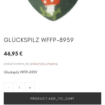
GLÜCKSPILZ WFFP-8959
46,95 €
product.contains_tax
product.plus_shipping
Glückspilz WFFP-8959
-
+
PRODUCT.ADD_TO_CART