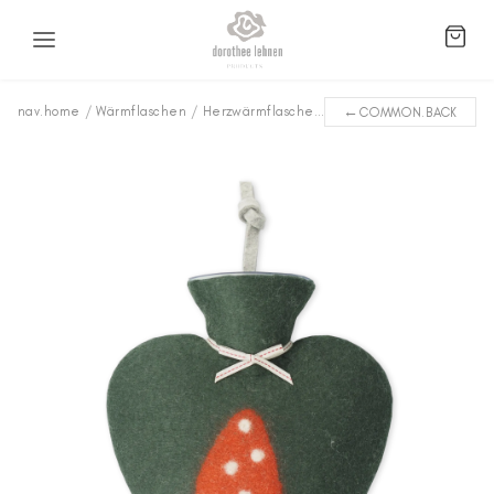
←
nav.home
/
Wärmflaschen
/
Herzwärmflaschen
/
Glückspilz WFFP-8959
COMMON.BACK