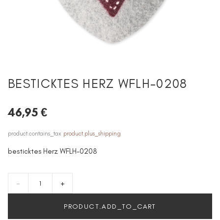
BESTICKTES HERZ WFLH-0208
46,95 €
product.contains_tax
product.plus_shipping
besticktes Herz WFLH-0208
-
+
PRODUCT.ADD_TO_CART