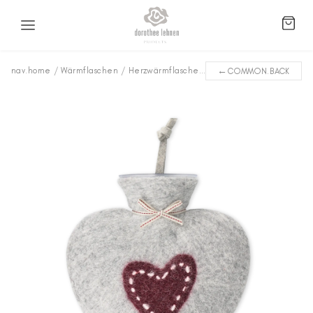
←
nav.home
/
Wärmflaschen
/
Herzwärmflaschen
/
besticktes Herz WFLH-0
COMMON.BACK