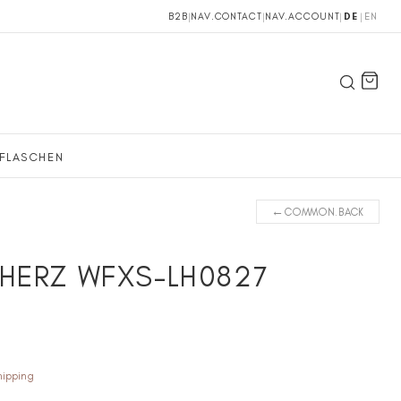
B2B
|
NAV.CONTACT
|
NAV.ACCOUNT
|
DE
|
EN
FLASCHEN
←
COMMON.BACK
 HERZ WFXS-LH0827
hipping