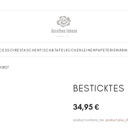
CESSOIRES
TASCHEN
TISCH&TAFEL
KÜCHENLEINEN
PAPETERIE
WÄRM
LH0827
BESTICKTES
34,95 €
product.contains_tax
product.plus_s