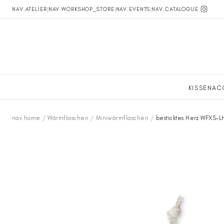
NAV.ATELIER
|
NAV.WORKSHOP_STORE
|
NAV.EVENTS
|
NAV.CATALOGUE
KISSEN
AC
nav.home
/
Wärmflaschen
/
Miniwärmflaschen
/
besticktes Herz WFXS-