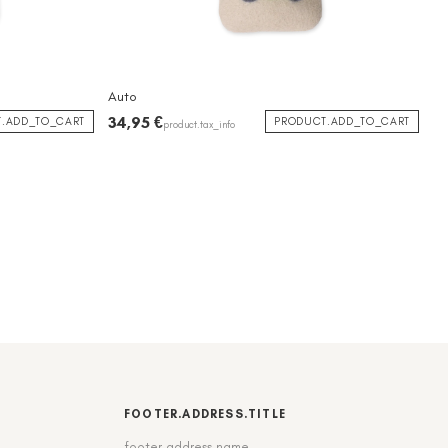
Auto
34,95 €
.ADD_TO_CART
PRODUCT.ADD_TO_CART
product.tax_info
FOOTER.ADDRESS.TITLE
footer.address.name