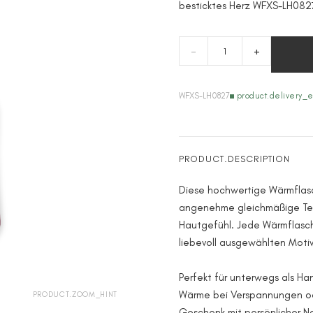
besticktes Herz WFXS-LH082
-
+
WFXS-LH0827
product.delivery_e
PRODUCT.DESCRIPTION
Diese hochwertige Wärmflasch
angenehme gleichmäßige T
Hautgefühl. Jede Wärmflasch
liebevoll ausgewählten Motiv 
Perfekt für unterwegs als H
Wärme bei Verspannungen od
PRODUCT.ZOOM_HINT
Geschenk mit persönlicher N