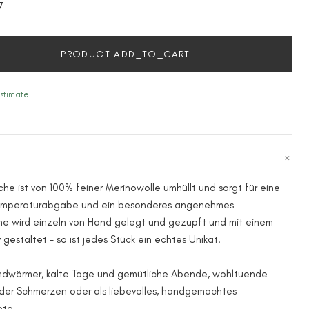
7
PRODUCT.ADD_TO_CART
stimate
e ist von 100% feiner Merinowolle umhüllt und sorgt für eine
emperaturabgabe und ein besonderes angenehmes
e wird einzeln von Hand gelegt und gezupft und mit einem
gestaltet – so ist jedes Stück ein echtes Unikat.
andwärmer, kalte Tage und gemütliche Abende, wohltuende
er Schmerzen oder als liebevolles, handgemachtes
ote.