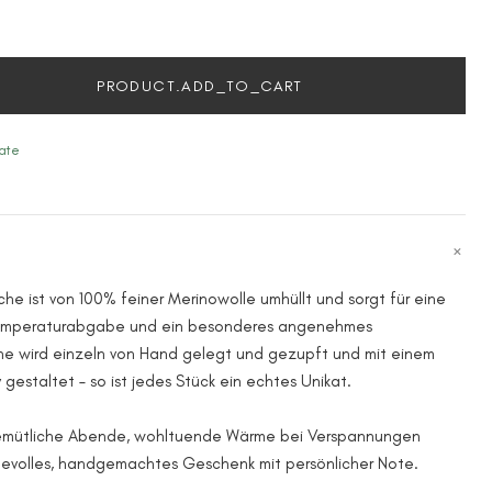
PRODUCT.ADD_TO_CART
ate
e ist von 100% feiner Merinowolle umhüllt und sorgt für eine
emperaturabgabe und ein besonderes angenehmes
e wird einzeln von Hand gelegt und gezupft und mit einem
gestaltet – so ist jedes Stück ein echtes Unikat.
 gemütliche Abende, wohltuende Wärme bei Verspannungen
bevolles, handgemachtes Geschenk mit persönlicher Note.