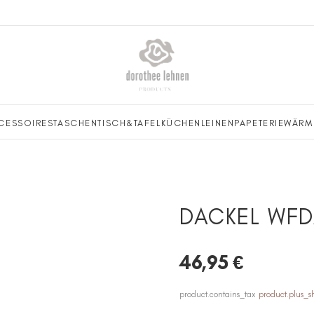
CESSOIRES
TASCHEN
TISCH&TAFEL
KÜCHENLEINEN
PAPETERIE
WÄRM
DACKEL WF
46,95 €
product.contains_tax
product.plus_s