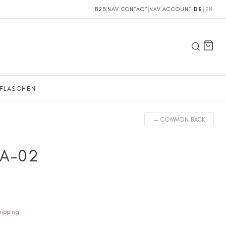
B2B
|
NAV.CONTACT
|
NAV.ACCOUNT
|
DE
|
EN
FLASCHEN
←
COMMON.BACK
DA-02
hipping