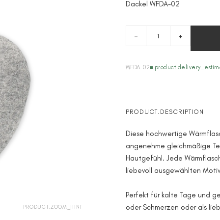
Dackel WFDA-02
-
+
WFDA-02
product.delivery_estim
PRODUCT.DESCRIPTION
Diese hochwertige Wärmflasch
angenehme gleichmäßige T
Hautgefühl. Jede Wärmflasch
liebevoll ausgewählten Motiv 
Perfekt für kalte Tage und
oder Schmerzen oder als lie
PRODUCT.ZOOM_HINT