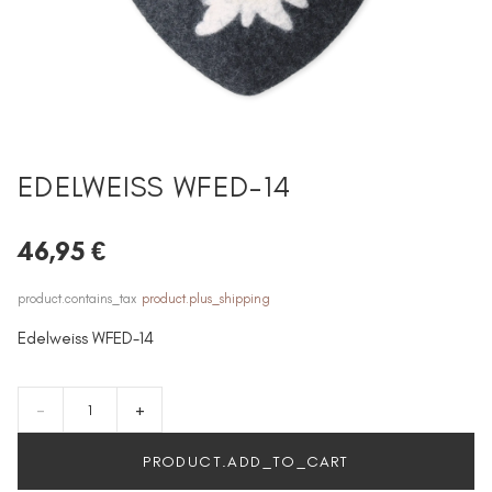
EDELWEISS WFED-14
46,95 €
product.contains_tax
product.plus_shipping
Edelweiss WFED-14
-
+
PRODUCT.ADD_TO_CART