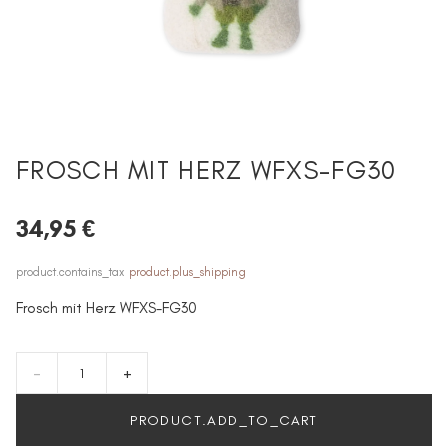
FROSCH MIT HERZ WFXS-FG30
34,95 €
product.contains_tax
product.plus_shipping
Frosch mit Herz WFXS-FG30
-
+
PRODUCT.ADD_TO_CART