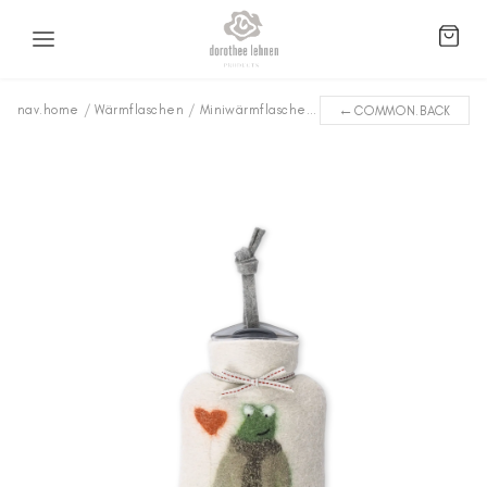
←
nav.home
/
Wärmflaschen
/
Miniwärmflaschen
/
Frosch mit Herz WFXS-F
COMMON.BACK