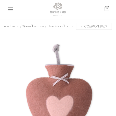
←
nav.home
/
Wärmflaschen
/
Herzwärmflaschen
/
Herz WFHE-3527
COMMON.BACK