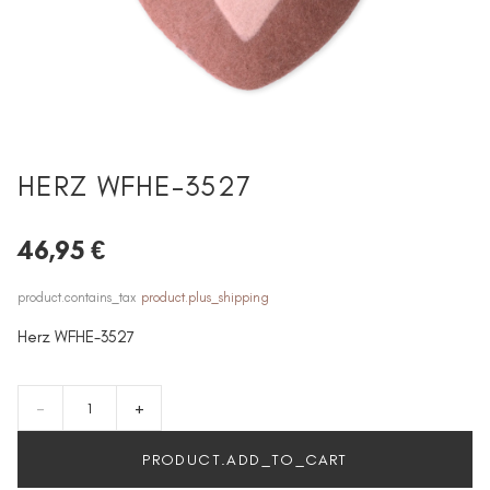
HERZ WFHE-3527
46,95 €
product.contains_tax
product.plus_shipping
Herz WFHE-3527
-
+
PRODUCT.ADD_TO_CART