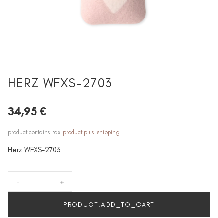
HERZ WFXS-2703
34,95 €
product.contains_tax
product.plus_shipping
Herz WFXS-2703
-
+
PRODUCT.ADD_TO_CART