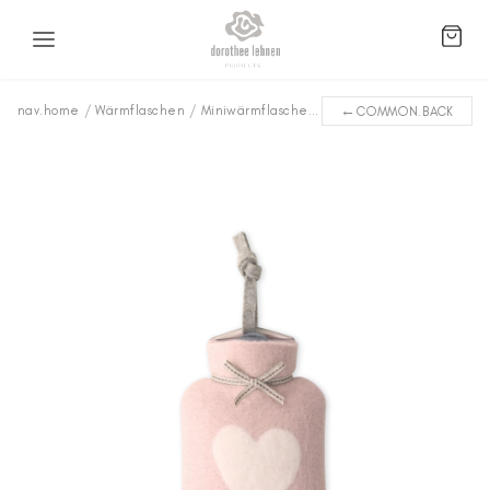
←
nav.home
/
Wärmflaschen
/
Miniwärmflaschen
/
Herz WFXS-2703
COMMON.BACK