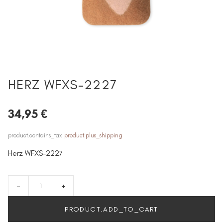
HERZ WFXS-2227
34,95 €
product.contains_tax
product.plus_shipping
Herz WFXS-2227
-
+
PRODUCT.ADD_TO_CART