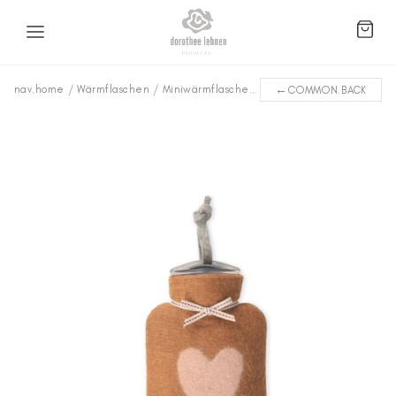
←
nav.home
/
Wärmflaschen
/
Miniwärmflaschen
/
Herz WFXS-2227
COMMON.BACK