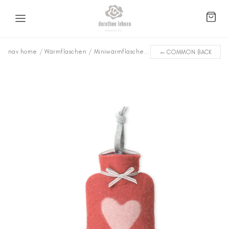
←
nav.home
/
Wärmflaschen
/
Miniwärmflaschen
/
Herz WFXS-5027
COMMON.BACK