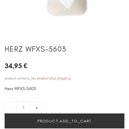
HERZ WFXS-5603
34,95 €
product.contains_tax
product.plus_shipping
Herz WFXS-5603
-
+
PRODUCT.ADD_TO_CART