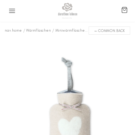
←
nav.home
/
Wärmflaschen
/
Miniwärmflaschen
/
Herz WFXS-5603
COMMON.BACK