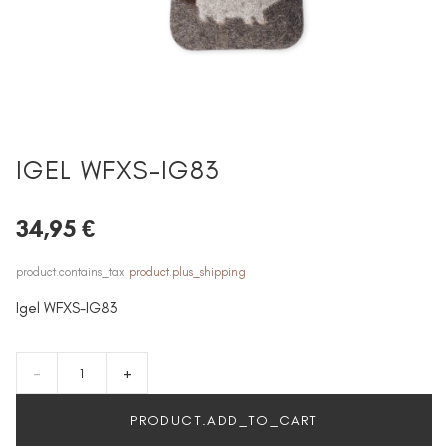
IGEL WFXS-IG83
34,95 €
product.contains_tax
product.plus_shipping
Igel WFXS-IG83
-
+
PRODUCT.ADD_TO_CART