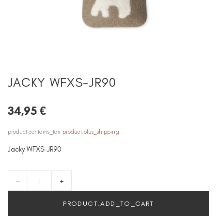
JACKY WFXS-JR90
34,95 €
product.contains_tax
product.plus_shipping
Jacky WFXS-JR90
-
+
PRODUCT.ADD_TO_CART