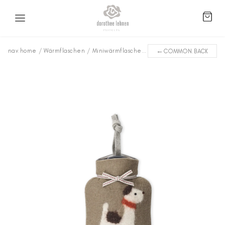
←
nav.home
/
Wärmflaschen
/
Miniwärmflaschen
/
Jacky WFXS-JR90
COMMON.BACK