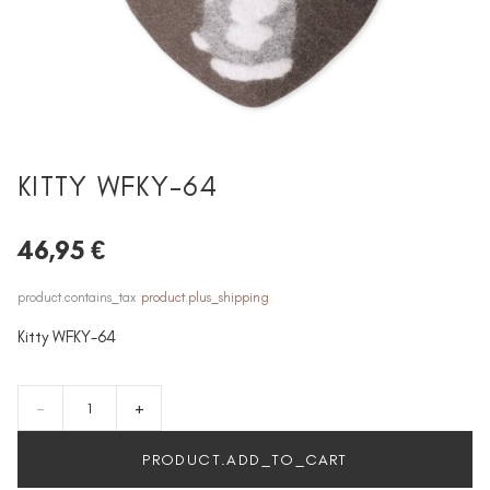
KITTY WFKY-64
46,95 €
product.contains_tax
product.plus_shipping
Kitty WFKY-64
-
+
PRODUCT.ADD_TO_CART