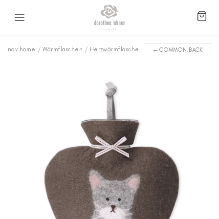
←
nav.home
/
Wärmflaschen
/
Herzwärmflaschen
/
Kitty WFKY-64
COMMON.BACK