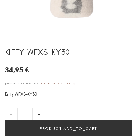
KITTY WFXS-KY30
34,95 €
product.contains_tax
product.plus_shipping
Kitty WFXS-KY30
-
+
PRODUCT.ADD_TO_CART