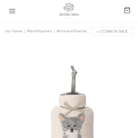
←
nav.home
/
Wärmflaschen
/
Miniwärmflaschen
/
Kitty WFXS-KY30
COMMON.BACK