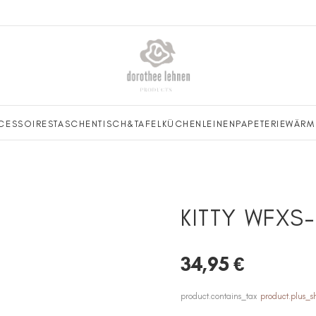
CESSOIRES
TASCHEN
TISCH&TAFEL
KÜCHENLEINEN
PAPETERIE
WÄRM
KITTY WFXS
34,95 €
product.contains_tax
product.plus_s