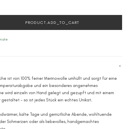
PRODUCT.ADD_TO_CART
imate
e ist von 100% feiner Merinowolle umhüllt und sorgt für eine
emperaturabgabe und ein besonderes angenehmes
e wird einzeln von Hand gelegt und gezupft und mit einem
gestaltet – so ist jedes Stück ein echtes Unikat.
andwärmer, kalte Tage und gemütliche Abende, wohltuende
er Schmerzen oder als liebevolles, handgemachtes
ote.