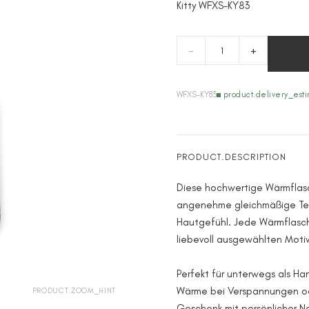
Kitty WFXS-KY83
-
+
WFXS-KY83
product.delivery_est
PRODUCT.DESCRIPTION
Diese hochwertige Wärmflasch
angenehme gleichmäßige T
Hautgefühl. Jede Wärmflasch
liebevoll ausgewählten Motiv 
Perfekt für unterwegs als H
Wärme bei Verspannungen od
PRODUCT.ZOOM_HINT
Geschenk mit persönlicher N