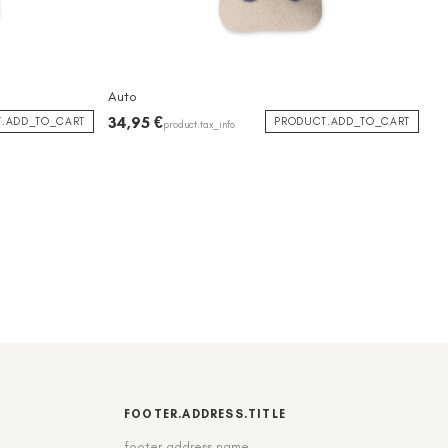
Auto
34,95 €
.ADD_TO_CART
PRODUCT.ADD_TO_CART
product.tax_info
FOOTER.ADDRESS.TITLE
footer.address.name