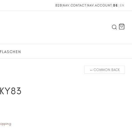
B2B
|
NAV.CONTACT
|
NAV.ACCOUNT
|
DE
|
EN
FLASCHEN
←
COMMON.BACK
-KY83
hipping