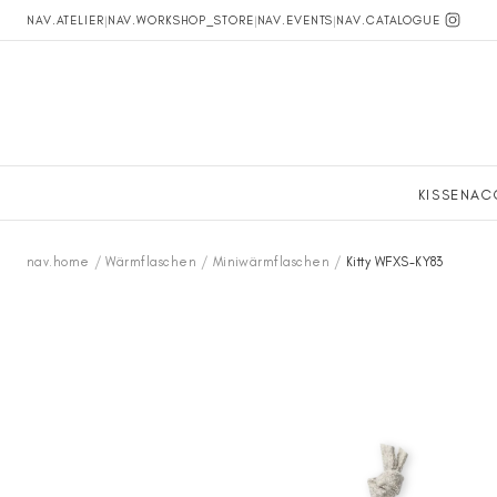
NAV.ATELIER
|
NAV.WORKSHOP_STORE
|
NAV.EVENTS
|
NAV.CATALOGUE
KISSEN
AC
nav.home
/
Wärmflaschen
/
Miniwärmflaschen
/
Kitty WFXS-KY83