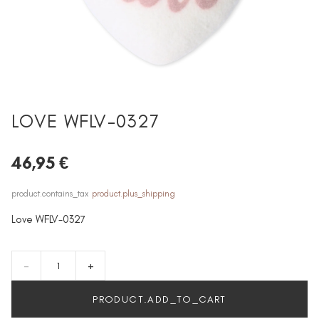
LOVE WFLV-0327
46,95 €
product.contains_tax
product.plus_shipping
Love WFLV-0327
-
+
PRODUCT.ADD_TO_CART