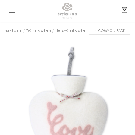
←
nav.home
/
Wärmflaschen
/
Herzwärmflaschen
/
Love WFLV-0327
COMMON.BACK