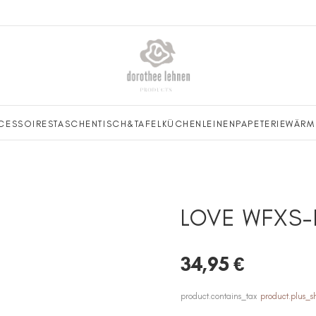
CESSOIRES
TASCHEN
TISCH&TAFEL
KÜCHENLEINEN
PAPETERIE
WÄRM
LOVE WFXS-
34,95 €
product.contains_tax
product.plus_s