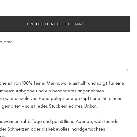
PRODUCT.ADD_TO_CART
stimate
e ist von 100% feiner Merinowolle umhüllt und sorgt für eine
emperaturabgabe und ein besonderes angenehmes
e wird einzeln von Hand gelegt und gezupft und mit einem
gestaltet – so ist jedes Stück ein echtes Unikat.
andwärmer, kalte Tage und gemütliche Abende, wohltuende
er Schmerzen oder als liebevolles, handgemachtes
ote.