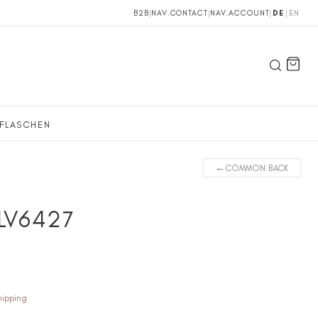
B2B
|
NAV.CONTACT
|
NAV.ACCOUNT
|
DE
|
EN
FLASCHEN
←
COMMON.BACK
LV6427
hipping