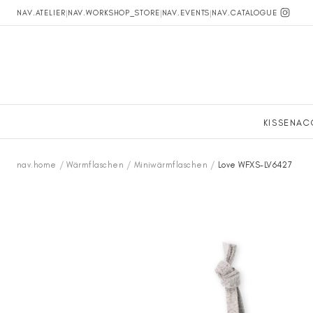
NAV.ATELIER
|
NAV.WORKSHOP_STORE
|
NAV.EVENTS
|
NAV.CATALOGUE
KISSEN
AC
nav.home
/
Wärmflaschen
/
Miniwärmflaschen
/
Love WFXS-LV6427