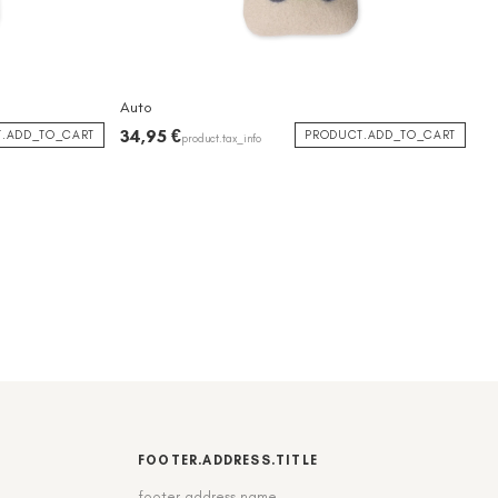
Auto
34,95 €
.ADD_TO_CART
PRODUCT.ADD_TO_CART
product.tax_info
FOOTER.ADDRESS.TITLE
footer.address.name