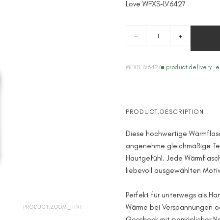
Love WFXS-LV6427
-
+
WFXS-LV6427
product.delivery_e
PRODUCT.DESCRIPTION
Diese hochwertige Wärmflasch
angenehme gleichmäßige T
Hautgefühl. Jede Wärmflasch
liebevoll ausgewählten Motiv 
Perfekt für unterwegs als H
Wärme bei Verspannungen od
PRODUCT.ZOOM_HINT
Geschenk mit persönlicher N