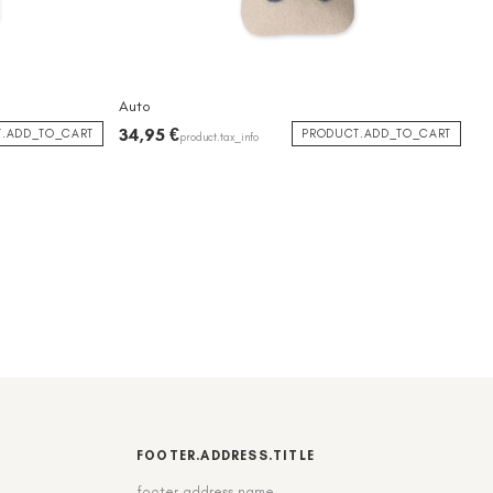
Auto
34,95 €
.ADD_TO_CART
PRODUCT.ADD_TO_CART
product.tax_info
FOOTER.ADDRESS.TITLE
footer.address.name