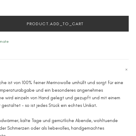
PRODUCT.ADD_TO_CART
imate
e ist von 100% feiner Merinowolle umhüllt und sorgt für eine
emperaturabgabe und ein besonderes angenehmes
e wird einzeln von Hand gelegt und gezupft und mit einem
gestaltet – so ist jedes Stück ein echtes Unikat.
andwärmer, kalte Tage und gemütliche Abende, wohltuende
er Schmerzen oder als liebevolles, handgemachtes
ote.