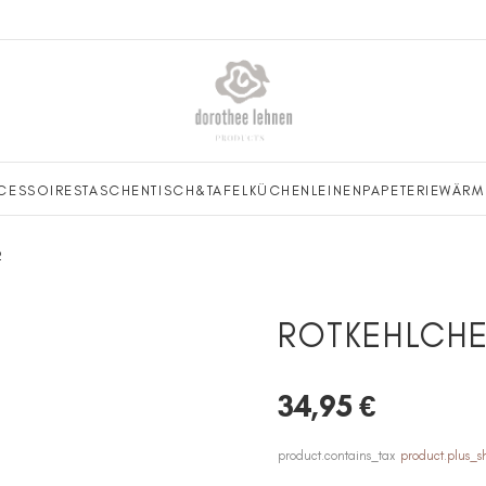
CESSOIRES
TASCHEN
TISCH&TAFEL
KÜCHENLEINEN
PAPETERIE
WÄRM
2
ROTKEHLCHE
34,95 €
product.contains_tax
product.plus_s