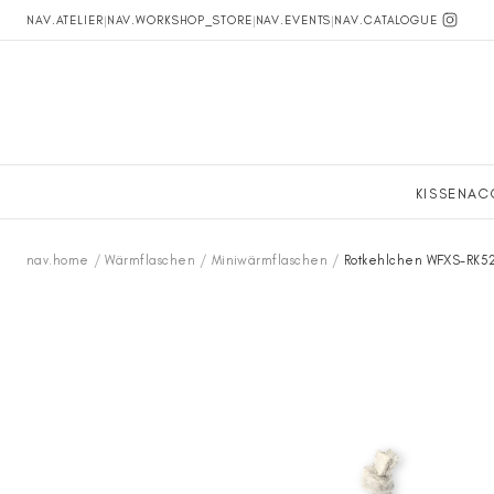
NAV.ATELIER
|
NAV.WORKSHOP_STORE
|
NAV.EVENTS
|
NAV.CATALOGUE
KISSEN
AC
nav.home
/
Wärmflaschen
/
Miniwärmflaschen
/
Rotkehlchen WFXS-RK5