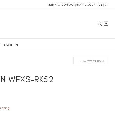
B2B
|
NAV.CONTACT
|
NAV.ACCOUNT
|
DE
|
EN
FLASCHEN
←
COMMON.BACK
N WFXS-RK52
hipping