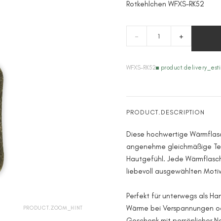
Rotkehlchen WFXS-RK52
-
+
WFXS-RK52
product.delivery_est
PRODUCT.DESCRIPTION
Diese hochwertige Wärmflasch
angenehme gleichmäßige T
Hautgefühl. Jede Wärmflasch
liebevoll ausgewählten Motiv 
Perfekt für unterwegs als H
Wärme bei Verspannungen od
PRODUCT.ZOOM_HINT
Geschenk mit persönlicher N