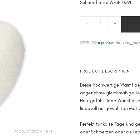
Schneeflocke WFSF-0391
-
+
WFSF-0391
product.delivery_est
PRODUCT.DESCRIPTION
Diese hochwertige Wärmflasch
angenehme gleichmäßige T
Hautgefühl. Jede Wärmflasch
liebevoll ausgewählten Motiv 
Perfekt für kalte Tage und
oder Schmerzen oder als lie
PRODUCT.ZOOM_HINT