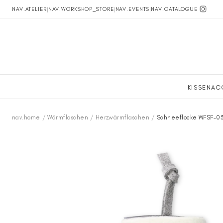
NAV.ATELIER
|
NAV.WORKSHOP_STORE
|
NAV.EVENTS
|
NAV.CATALOGUE
KISSEN
AC
nav.home
/
Wärmflaschen
/
Herzwärmflaschen
/
Schneeflocke WFSF-03