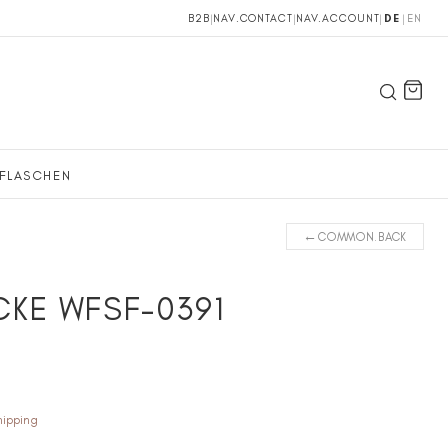
B2B
|
NAV.CONTACT
|
NAV.ACCOUNT
|
DE
|
EN
FLASCHEN
←
COMMON.BACK
KE WFSF-0391
hipping