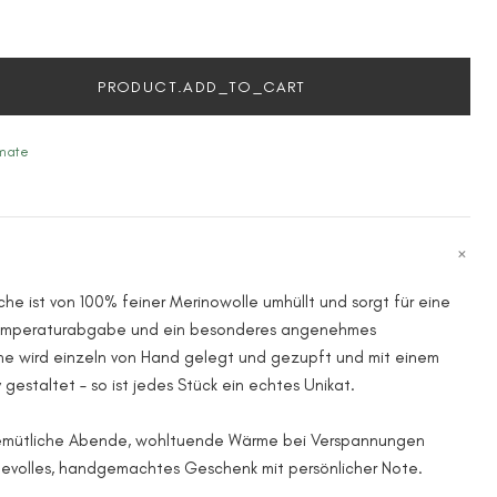
PRODUCT.ADD_TO_CART
imate
e ist von 100% feiner Merinowolle umhüllt und sorgt für eine
emperaturabgabe und ein besonderes angenehmes
e wird einzeln von Hand gelegt und gezupft und mit einem
gestaltet – so ist jedes Stück ein echtes Unikat.
 gemütliche Abende, wohltuende Wärme bei Verspannungen
bevolles, handgemachtes Geschenk mit persönlicher Note.