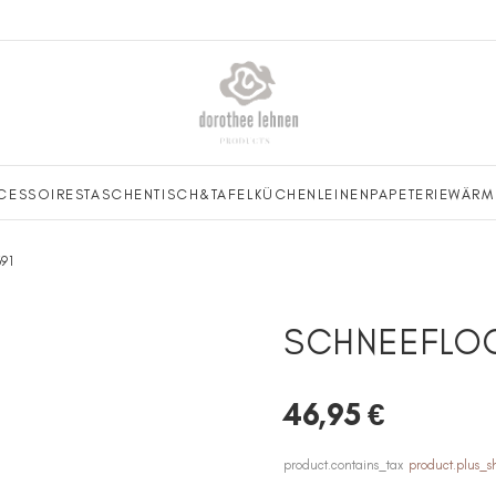
CESSOIRES
TASCHEN
TISCH&TAFEL
KÜCHENLEINEN
PAPETERIE
WÄRM
91
SCHNEEFLOC
46,95 €
product.contains_tax
product.plus_s