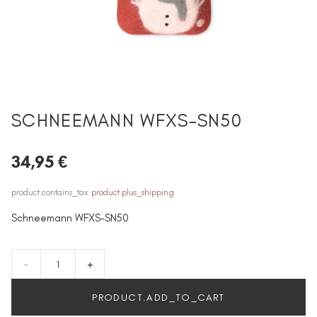
SCHNEEMANN WFXS-SN50
34,95 €
product.contains_tax
product.plus_shipping
Schneemann WFXS-SN50
-
+
PRODUCT.ADD_TO_CART