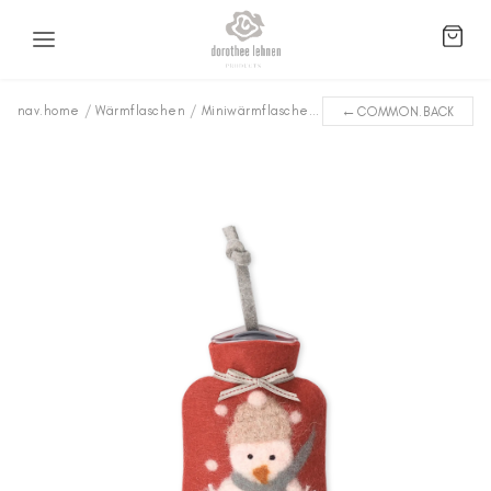
←
nav.home
/
Wärmflaschen
/
Miniwärmflaschen
/
Schneemann WFXS-SN5
COMMON.BACK