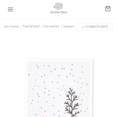
←
nav.home
/
Tisch&Tafel
/
Servietten
/
Seasonal
/
Serviette Seasonal
COMMON.BACK