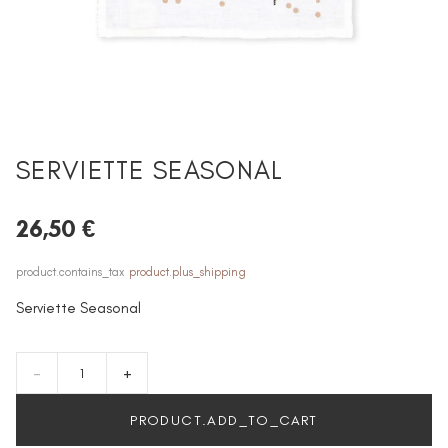
SERVIETTE SEASONAL
26,50 €
product.contains_tax
product.plus_shipping
Serviette Seasonal
-
+
PRODUCT.ADD_TO_CART