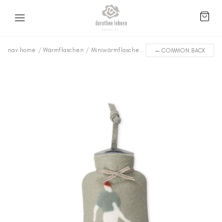
←
nav.home
/
Wärmflaschen
/
Miniwärmflaschen
/
Skifahrer WFXS-SK55
COMMON.BACK