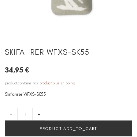
SKIFAHRER WFXS-SK55
34,95 €
product.contains_tax
product.plus_shipping
Skifahrer WFXS-SK55
-
+
PRODUCT.ADD_TO_CART