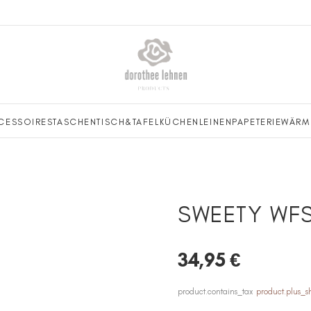
CESSOIRES
TASCHEN
TISCH&TAFEL
KÜCHENLEINEN
PAPETERIE
WÄRM
SWEETY WF
34,95 €
product.contains_tax
product.plus_s