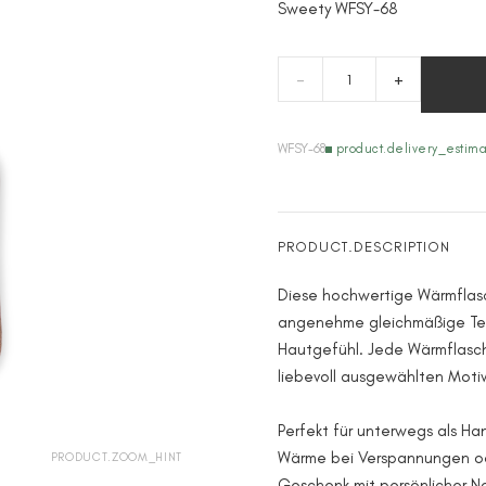
Sweety WFSY-68
-
+
WFSY-68
product.delivery_estim
PRODUCT.DESCRIPTION
Diese hochwertige Wärmflasch
angenehme gleichmäßige T
Hautgefühl. Jede Wärmflasch
liebevoll ausgewählten Motiv 
Perfekt für unterwegs als H
Wärme bei Verspannungen od
PRODUCT.ZOOM_HINT
Geschenk mit persönlicher N