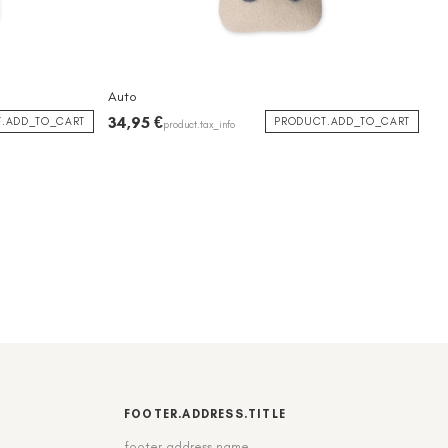
Auto
34,95 €
.ADD_TO_CART
PRODUCT.ADD_TO_CART
product.tax_info
FOOTER.ADDRESS.TITLE
footer.address.name