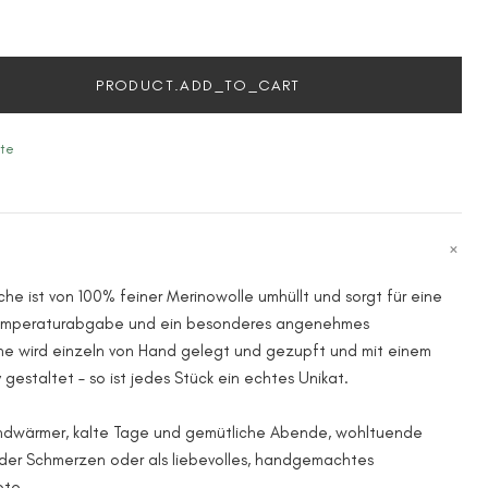
PRODUCT.ADD_TO_CART
ate
e ist von 100% feiner Merinowolle umhüllt und sorgt für eine
emperaturabgabe und ein besonderes angenehmes
e wird einzeln von Hand gelegt und gezupft und mit einem
gestaltet – so ist jedes Stück ein echtes Unikat.
andwärmer, kalte Tage und gemütliche Abende, wohltuende
er Schmerzen oder als liebevolles, handgemachtes
ote.