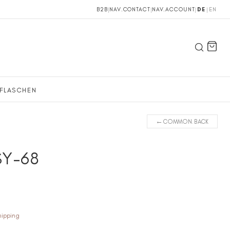
B2B
|
NAV.CONTACT
|
NAV.ACCOUNT
|
DE
|
EN
FLASCHEN
←
COMMON.BACK
SY-68
hipping