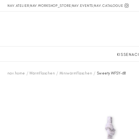
NAV.ATELIER
|
NAV.WORKSHOP_STORE
|
NAV.EVENTS
|
NAV.CATALOGUE
KISSEN
AC
nav.home
/
Wärmflaschen
/
Miniwärmflaschen
/
Sweety WFSY-68