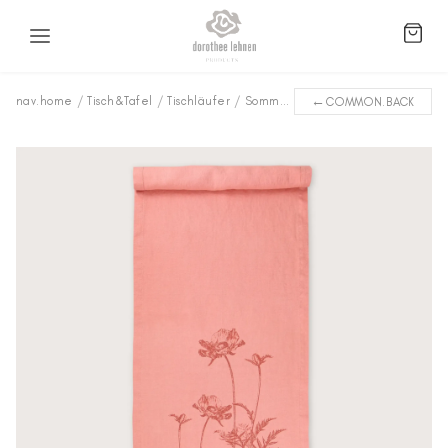
←
nav.home
/
Tisch&Tafel
/
Tischläufer
/
Sommerflora
/
Tischläufer POPPY/
COMMON.BACK