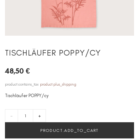
TISCHLÄUFER POPPY/CY
48,50 €
product.contains_tax
product.plus_shipping
Tischläufer POPPY/cy
-
+
PRODUCT.ADD_TO_CART