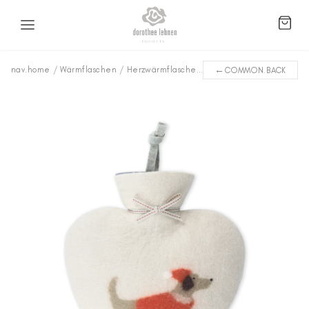
←
nav.home
/
Wärmflaschen
/
Herzwärmflaschen
/
Winterdackel WFWD-305
COMMON.BACK