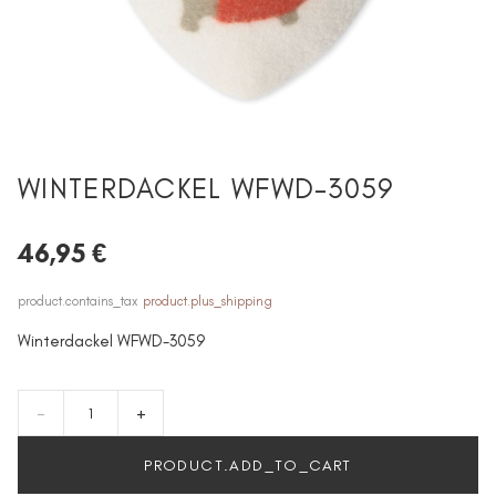
WINTERDACKEL WFWD-3059
46,95 €
product.contains_tax
product.plus_shipping
Winterdackel WFWD-3059
-
+
PRODUCT.ADD_TO_CART