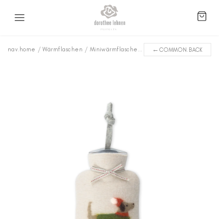
←
nav.home
/
Wärmflaschen
/
Miniwärmflaschen
/
Winterdackel WFXS-WD3
COMMON.BACK