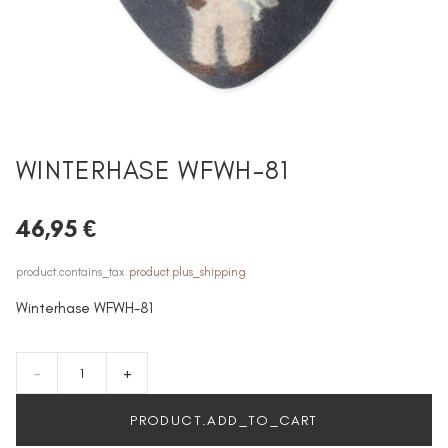
WINTERHASE WFWH-81
46,95 €
product.contains_tax
product.plus_shipping
Winterhase WFWH-81
-
+
PRODUCT.ADD_TO_CART